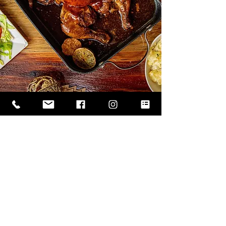
Nuestro trabajo consiste en
resaltar la esencia de cada
producto y elevar su atractivo,
creando imágenes que
transmiten frescura, calidad y
sabor. Gracias a esta
especialidad, logramos que
cada fotografía no solo sea
estéticamente perfecta, sino